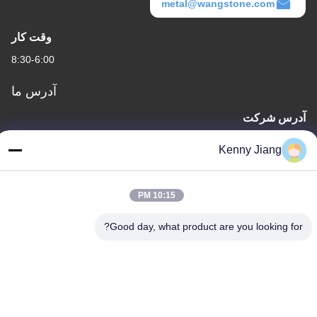
metal@wangstone.com
وقت کار
8:30-6:00
آدرس ما
آدرس شرکت
واحد 701A، شماره 837 جاده دوم Qianpu وسط، منطقه Siming،
Kenny Jiang
Xiamen، چین
آدرس کارخانه
10:15 PM
شماره ۷۲، جاده یونگ جون، روستای ووفنگ، شهر چونگوو، کوانژو،
فویجان، چین
Good day, what product are you looking for?
تلفن
86-592-5175705