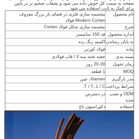
صفحه به سمت کل جوش داده می شود و بشقاب ضخیم تر در پایین
برای کمک به ثابت استفاده می شود.
نام محصول
مجسمه سازی فلزی در فضای باز بزرگ معروف
Modern Corten فولاد
شرح
مجسمه سازی شکل فولاد Corten
اندازه محصول
قد 150 سانتیمتر
به پایان رساندن
اکسید زنگ زده
ماده
فولاد کورتن
بسته بندی
جعبه تخته سه لا / قاب فولادی
زمان تحویل
20-30 روز
MOQ
1 قطعه
بندر بارگیری
Xiamen، چین
شرایط پرداخت
T / T، L / C،
ODM و نصب
در دسترس
شده
استفاده
دکوراسیون باغ