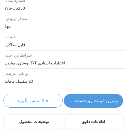
شماره مدل:
WS-CS258
مقدار تولیدی:
1pc
قیمت:
قابل مذاکره
شرایط پرداخت:
اعتبارات اسنادی T/T, وسترن یونیون
توانایی عرضه:
20 پیکسل ماهانه
بهترین قیمت رو بدست بیار
حالا تماس بگیرید
اطلاعات دقیق
توضیحات محصول