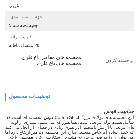
غربی
جزئیات بسته بندی:
جعبه تخته سه لا
قابلیت ارائه:
20 پیکسل ماهانه
مجسمه های معاصر باغ فلزی
, 
برجسته کردن:
مجسمه های باغ فلزی
توضیحات محصول
جذابیت قوس
این مجسمه های فولادی بزرگ Corten Steel قوس مجسمه ای است که
شامل هشت لوله مربعی است.
همانطور که می بینیم، بسیاری از لوله
های مربعی با آرایش نامنظم، آثار هنری زیادی در فضای باز ایجاد می کنند
که خیلی ساده اما خاص هستند.
اندازه این مجسمه 27 متر ارتفاع دارد اما
می توان آن را به صورت نیاز به مشتریان سفارشی کرد.
همچنین، بالای