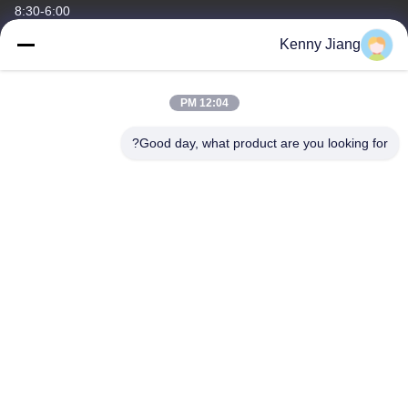
8:30-6:00
Kenny Jiang
آدرس ما
آدرس شرکت
12:04 PM
واحد 701A، شماره 837 جاده دوم Qianpu وسط، منطقه Siming،
Xiamen، چین
Good day, what product are you looking for?
آدرس کارخانه
شماره ۷۲، جاده یونگ جون، روستای ووفنگ، شهر چونگوو، کوانژو،
فویجان، چین
تلفن
86-592-5175705
چین کیفیت خوب مجسمه سازی فلزی در فضای باز عرضه کننده. حقوق
چاپ -2026 Wangstone Metal Sculpture Co., Ltd. تمام حقوق