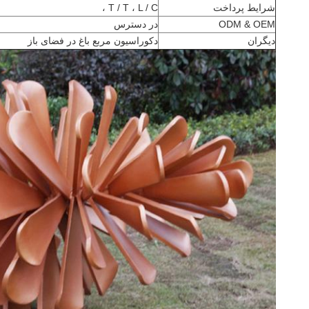
شرایط پرداخت
T / T ، L / C ،
ODM & OEM
در دسترس
دیگران
دکوراسیون مربع باغ در فضای باز