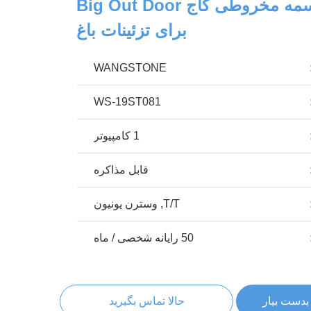
فلز ضدزنگ مجسمه مخروطی کاج Big Out Door
برای تزئینات باغ
WANGSTONE
WS-19ST081
1 کامپیوتر
قابل مذاکره
T/T, وسترن یونیون
50 رایانه شخصی / ماه
بدست بیار
حالا تماس بگیرید