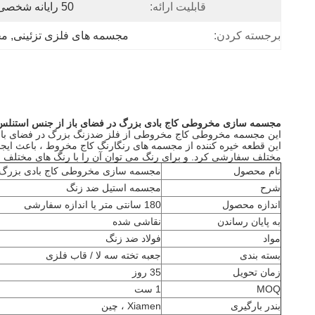
قابلیت ارائه:
50 رایانه شخصی / ماه
برجسته کردن:
مجسمه های فلزی تزئینی
, 
مج
مجسمه سازی مخروطی کاج بادی بزرگ در فضای باز از جنس استنلس
این مجسمه مخروطی کاج مخروطی از فلز ضدزنگ بزرگ در فضای با
این قطعه خیره کننده از مجسمه های رنگارنگ کاج مخروط ، باعث ایجا
مختلف سفارشی کرد. و برای رنگ می توان آن را با رنگ های مختلف با
نام محصول
مجسمه سازی مخروطی کاج بادی بزرگ د
شرح
مجسمه استیل ضد زنگ
اندازه محصول
180 سانتی متر یا اندازه سفارشی
به پایان رساندن
نقاشی شده
مواد
فولاد ضد زنگ
بسته بندی
جعبه تخته سه لا / قاب فلزی
زمان تحویل
35 روز
MOQ
1 ست
بندر بارگیری
Xiamen ، چین