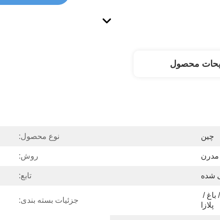
یحات محصول
چين
نوع محصول:
مدرن
روش:
 شده
تابع:
دکوراسیون در فضای باز / باغ / 
جزئیات بسته بندی:
پلازا