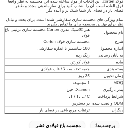
فولاد corten. این انتخاب از مواد ساخته شده این مجسمه به نظر واقعا
فوق العاده است. آن را انتخاب کنید برای سازماندهی مجدد و ظاهر
فضای باز در فضای باز شما شیک تر و آینده نگر!
تمام ویژگی های مجسمه سازی سفارشی شده است. برای بحث و تبادل
نظر برای بهترین مجسمه برای ما تماس بگیرید
هنر کلاسیک مدرن Corten مجسمه سازی تزئینی باغ
نام محصول
فولاد
شرح
مجسمه سازی فولاد Corten
اندازه محصول
180 سانتیمتر یا اندازه سفارشی
به پایان رساندن
زنگ زده
ماده
فولاد کورتن
بسته بندی
جعبه تخته سه لا / قاب فولادی
زمان تحویل
35 روز
MOQ
1 مجموعه
بندر بارگیری
Xiamen، چین
شرایط پرداخت
T / T، L / C،
ODM و نصب شده
در دسترس
دیگران
تزئینات مربع باغی در فضای باز
برچسب‌ها:
مجسمه باغ فولادی قشر