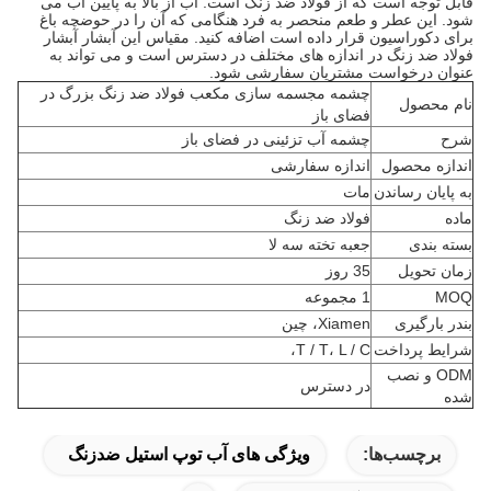
قابل توجه است که از فولاد ضد زنگ است. آب از بالا به پایین آب می
شود. این عطر و طعم منحصر به فرد هنگامی که آن را در حوضچه باغ
برای دکوراسیون قرار داده است اضافه کنید. مقیاس این آبشار آبشار
فولاد ضد زنگ در اندازه های مختلف در دسترس است و می تواند به
عنوان درخواست مشتریان سفارشی شود.
چشمه مجسمه سازی مکعب فولاد ضد زنگ بزرگ در
نام محصول
فضای باز
شرح
چشمه آب تزئینی در فضای باز
اندازه محصول
اندازه سفارشی
به پایان رساندن
مات
ماده
فولاد ضد زنگ
بسته بندی
جعبه تخته سه لا
زمان تحویل
35 روز
MOQ
1 مجموعه
بندر بارگیری
Xiamen، چین
شرایط پرداخت
T / T، L / C،
ODM و نصب
در دسترس
شده
برچسب‌ها:
ویژگی های آب توپ استیل ضدزنگ