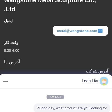
Wangstone Metal Sculpture Co.,
Ltd.
ایمیل
metal@wangstone.com
وقت کار
8:30-6:00
آدرس ما
آدرس شرکت
واحد 701A، شماره 837 جاده دوم Qianpu وسط، منطقه Siming،
Leah Lian
Xiamen، چین
آدرس کارخانه
6:25 AM
شماره ۷۲، جاده یونگ جون، روستای ووفنگ، شهر چونگوو، کوانژو،
فویجان، چین
Good day, what product are you looking for?