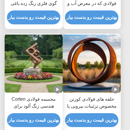
فولادی که در معرض آب و
گوی فلزی زنگ زده باغی
هوا قرار دارد مجسمه فلزی
برای دکور فضای باز
بزرگ برای هنر عمومی
بهترین قیمت رو بدست بیار
بهترین قیمت رو بدست بیار
حلقه های فولادی کورتن
مجسمه فولادی Corten
مخصوص تزئینات بیرونی یا
هندسی زنگ آلود برای
باغ
تزئینات باغ های بیرونی و
بهترین قیمت رو بدست بیار
هنر چشم انداز
بهترین قیمت رو بدست بیار