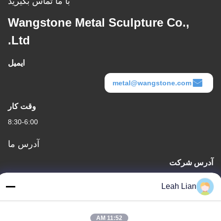
با ما تماس بگیرید
Wangstone Metal Sculpture Co.,
Ltd.
ایمیل
metal@wangstone.com
وقت کار
8:30-6:00
آدرس ما
آدرس شرکت
واحد 701A، شماره 837 جاده دوم Qianpu وسط، منطقه Siming،
Leah Lian
Xiamen، چین
آدرس کارخانه
11:52 AM
شماره ۷۲، جاده یونگ جون، روستای ووفنگ، شهر چونگوو، کوانژو،