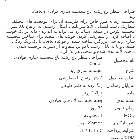
طراحی منظر باغ رشته باغ مجسمه سازی فولادی Corten
رید
مجسمه رید به طور خاص برای ظرفیت آن برای موقعیت های مختلف
سفارشی شد. ایستادن 2.9 متر بلند با امکان رسیدن به ارتفاع 3.8 متر،
مجسمه نئوس در نسخه استاندارد می تواند به اندازه 7 دانه در یک خوشه
یا اضافه کردن و سفارشی کردن خوشه های متعدد برای ساختن مجسمه
سازی رید حتی بزرگتر. ساخته شده از فولاد Corten با یک زنگ زدگی
طبیعی و یا به پایان رسید با دو تن متفاوت از سبز به برجسته شدن
ماهیت لایه بندی شده و منحنی هر یک از نی.
طراحی منظر باغ رشته باغ مجسمه سازی فولادی
نام محصول
Corten
شرح
مجسمه سازی رید
اندازه محصول
3 متر ارتفاع یا سفارشی
به پایان رساندن
زنگ زده به طور طبیعی
ماده
فولاد کورتن
بسته بندی
جعبه تخته سه لا / قاب فولادی
زمان تحویل
35 روز
MOQ
1 مجموعه
بندر بارگیری
Xiamen، چین
شرایط پرداخت
T / T، L / C،
ODM و نصب