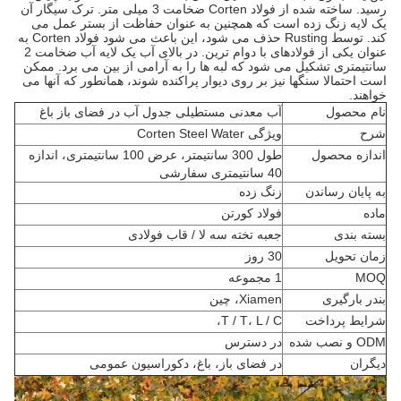
رسید. ساخته شده از فولاد Corten ضخامت 3 میلی متر. ترک سیگار آن
یک لایه زنگ زده است که همچنین به عنوان حفاظت از بستر عمل می
کند. توسط Rusting حذف می شود، این باعث می شود فولاد Corten به
عنوان یکی از فولادهای با دوام ترین. در بالای آب یک لایه آب ضخامت 2
سانتیمتری تشکیل می شود که لبه ها را به آرامی از بین می برد. ممکن
است احتمالا سنگها نیز بر روی دیوار پراکنده شوند، همانطور که آنها می
خواهند.
نام محصول
آب معدنی مستطیلی جدول آب در فضای باز باغ
شرح
ویژگی Corten Steel Water
اندازه محصول
طول 300 سانتیمتر، عرض 100 سانتیمتری، اندازه
40 سانتیمتری سفارشی
به پایان رساندن
زنگ زده
ماده
فولاد کورتن
بسته بندی
جعبه تخته سه لا / قاب فولادی
زمان تحویل
30 روز
MOQ
1 مجموعه
بندر بارگیری
Xiamen، چین
شرایط پرداخت
T / T، L / C،
ODM و نصب شده
در دسترس
دیگران
در فضای باز، باغ، دکوراسیون عمومی