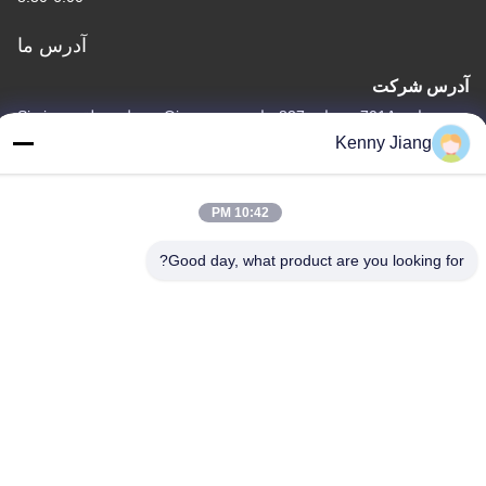
آدرس ما
آدرس شرکت
واحد 701A، شماره 837 جاده دوم Qianpu وسط، منطقه Siming،
Xiamen، چین
Kenny Jiang
آدرس کارخانه
شماره ۷۲، جاده یونگ جون، روستای ووفنگ، شهر چونگوو، کوانژو،
10:42 PM
فویجان، چین
Good day, what product are you looking for?
تلفن
86-592-5175705
چین کیفیت خوب مجسمه سازی فلزی در فضای باز عرضه کننده. حقوق
چاپ -2026 Wangstone Metal Sculpture Co., Ltd. تمام حقوق