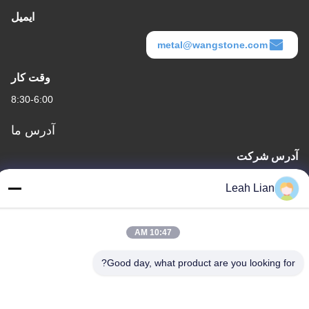
ایمیل
metal@wangstone.com
وقت کار
8:30-6:00
آدرس ما
آدرس شرکت
واحد 701A، شماره 837 جاده دوم Qianpu وسط، منطقه Siming،
Leah Lian
Xiamen، چین
آدرس کارخانه
10:47 AM
شماره ۷۲، جاده یونگ جون، روستای ووفنگ، شهر چونگوو، کوانژو،
فویجان، چین
Good day, what product are you looking for?
تلفن
86-592-5175705