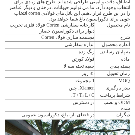
انطباق، دقت و ایمنی طراحی شده اند.
طرح های زیادی برای
انتخاب وجود دارد، ما می توانیم حیوانات، درختان و دیگر عناصر
را در این طرح قرار دهیم.
این پانل های فولادی corten انتخاب
خوبی برای دکوراسیون باغ شما خواهد بود.
نام محصول
کارخانه سفارشی Corten فولاد فلزی تخریب
دیوار برای دکوراسیون حصار
شرح
مجسمه سازی فولاد Corten
اندازه محصول
اندازه سفارشی
به پایان رساندن
زنگ زده
ماده
فولاد کورتن
بسته بندی
جعبه تخته سه لا
زمان تحویل
35 روز
MOQ
1 مجموعه
بندر بارگیری
Xiamen، چین
شرایط پرداخت
T / T، L / C،
ODM و نصب
در دسترس
شده
دیگران
در فضای باز، باغ، دکوراسیون عمومی