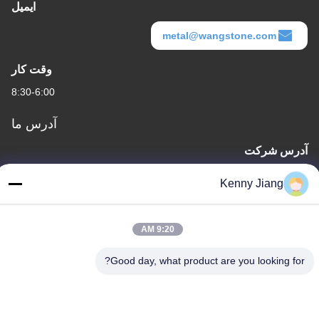
ایمیل
metal@wangstone.com
وقت کار
8:30-6:00
آدرس ما
آدرس شرکت
واحد 701A، شماره 837 جاده دوم Qianpu وسط، منطقه Siming،
Kenny Jiang
Xiamen، چین
آدرس کارخانه
9:20 AM
شماره ۷۲، جاده یونگ جون، روستای ووفنگ، شهر چونگوو، کوانژو،
فویجان، چین
Good day, what product are you looking for?
تلفن
86-592-5175705