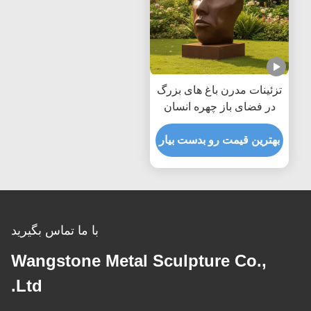
تزئینات مدرن باغ های بزرگ
در فضای باز چهره انسان
انتزاعی مجسمه برنز
بهترین قیمت رو بدست بیار
مجسمه هنری فلزی باستانی
مجسمه برای تزئینات حیاط
پارک چشم انداز
با ما تماس بگیرید
Wangstone Metal Sculpture Co.,
Ltd.