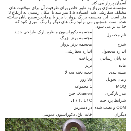
آسمان پرواز می کند.
مجسمه سازی پرواز به طور خاص برای ظرفیت آن برای موقعیت های
مختلف سفارشی شد.
ایستاده 1.5 متر بلند با امکان رسیدن به ارتفاع 3
متر است.
این مجسمه بزرگ پرواز با برنز با پرداخت سطح پایان ساخته
شده است.
همچنین می توانید رنگ های دیگر را رنگ آمیزی کنید که
جذاب تر می شود.
مجسمه دکوراسیون منظره پارک طراحی جدید
نام محصول
مجسمه برنز بزرگ
شرح
مجسمه برنز پرواز
اندازه محصول
اندازه سفارشی
به پایان رساندن
پرداخت
ماده
برنز
بسته بندی
جعبه تخته سه لا
زمان تحویل
35 روز
MOQ
1 مجموعه
بندر بارگیری
Xiamen، چین
شرایط پرداخت
T / T، L / C،
ODM و نصب شده
در دسترس
دیگران
خانه، باغ، دکوراسیون عمومی